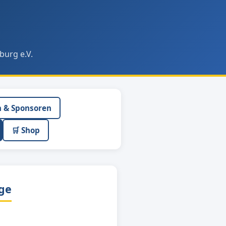
burg e.V.
n & Sponsoren
🛒 Shop
age