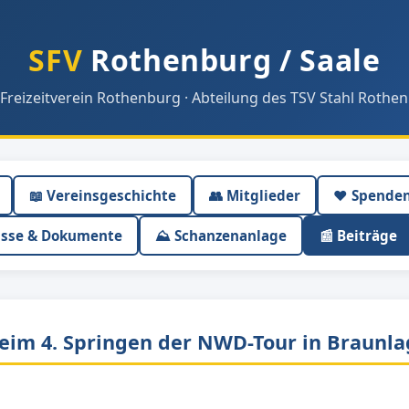
SFV
Rothenburg / Saale
 Freizeitverein Rothenburg · Abteilung des TSV Stahl Rothen
📖 Vereinsgeschichte
👥 Mitglieder
❤️ Spende
isse & Dokumente
⛰ Schanzenanlage
📰 Beiträge
beim 4. Springen der NWD-Tour in Braunl