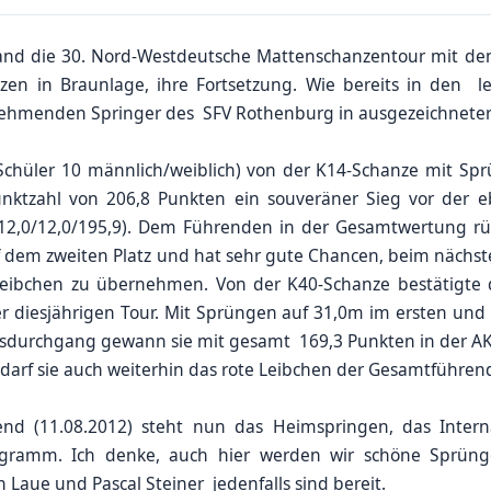
nd die 30. Nord-Westdeutsche Mattenschanzentour mit den
en in Braunlage, ihre Fortsetzung. Wie bereits in den 
ilnehmenden Springer des SFV Rothenburg in ausgezeichnete
(Schüler 10 männlich/weiblich) von der K14-Schanze mit S
ktzahl von 206,8 Punkten ein souveräner Sieg vor der eb
12,0/12,0/195,9). Dem Führenden in der Gesamtwertung rüc
uf dem zweiten Platz und hat sehr gute Chancen, beim nächs
eibchen zu übernehmen. Von der K40-Schanze bestätigte di
r diesjährigen Tour. Mit Sprüngen auf 31,0m im ersten und 
durchgang gewann sie mit gesamt 169,3 Punkten in der AK 
darf sie auch weiterhin das rote Leibchen der Gesamtführen
(11.08.2012) steht nun das Heimspringen, das Interna
gramm. Ich denke, auch hier werden wir schöne Sprün
Laue und Pascal Steiner jedenfalls sind bereit.