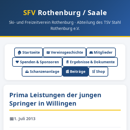
SFV
Rothenburg / Saale
Ski- und Freizeitverein Rothenburg · Abteilung des TSV Stahl
Rothenburg e.V.
🏠 Startseite
📖 Vereinsgeschichte
👥 Mitglieder
❤️ Spenden & Sponsoren
📄 Ergebnisse & Dokumente
⛰ Schanzenanlage
📰 Beiträge
🛒 Shop
Prima Leistungen der jungen
Springer in Willingen
📅
1. Juli 2013