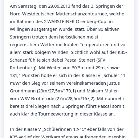
Am Samstag, den 29.06.2013 fand das 3. Springen der
Nord-Westdeutschen Mattenschanzentournee, welche
im Rahmen des 2.WARSTEINER Orenberg-Cup in
Willingen ausgetragen wurde, statt. Über 80 aktiven
Springern trotzen dem herbstlichen meist
regnerischem Wetter mit kühlen Temperaturen und vor
allem stark böigem Winden. Sichtlich wohl auf der K35-
Schanze fühlte sich dabei Pascal Steinert (SFV
Rothenburg). Mit Weiten von 30,5m und 29m, sowie
181,1 Punkten holte er sich in der Klasse IV „Schüler 11
m/w“ den Sieg vor seinem Vereinskameraden Justus
Grundmann (29m/27,5m/170,1) und Maksim Müller
vom WSV Brotterode (27m/28,5m/167,2). Mit nunmehr
bereits drei Siegen nach 3 Springen führt Pascal somit
auch klar die Tourneewertung in dieser Klasse an.
In der Klasse V „Schülerinnen 12-15“ ebenfalls von der
K35 verlief der Wettkampf etwas aufregender. Josephin