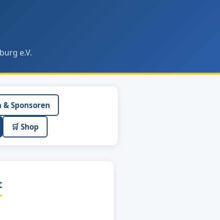
burg e.V.
n & Sponsoren
🛒 Shop
t