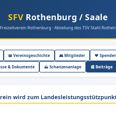
SFV
Rothenburg / Saale
 Freizeitverein Rothenburg · Abteilung des TSV Stahl Rothen
📖 Vereinsgeschichte
👥 Mitglieder
❤️ Spende
isse & Dokumente
⛰ Schanzenanlage
📰 Beiträge
verein wird zum Landesleistungsstützpunk