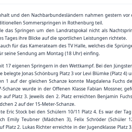
Anhalt und den Nachbarbundesländern nahmen gestern vor 
itionellen Sommerspringen in Rothenburg teil.
de das Springen um den Landratspokal nicht als Nachtspri
 Tages ihre Blicke auf die sportlichen Leistungen richtete.
auch für das Kamerateam des TV Halle, welches die Sprü
ng
ür seine Sendung am Montag (18 Uhr) einfing.
t 17 eigenen Springern in den Wettkampf. Bei den Jüngsten 
 belegte Jonas Schönburg Platz 3 vor Levi Blümke (Platz 4) un
en 1 auf der gleichen Schanze konnte Magdalena Fuchs den
K7-Schanze wurde in der Offenen Klasse Fabian Mossner, gefo
e auf Platz 3. Jeweils den 2. Platz erreichten Benjamin Fuc
dchen 2 auf der 15-Meter-Schanze.
e Eric Stock bei den Schülern 10/11 Platz 4. Es war der Tag
h Emily Teubner (Mädchen 3), Felix Schröder (Schüler 
f Platz 2. Lukas Richter erreichte in der Jugendklasse Platz 3