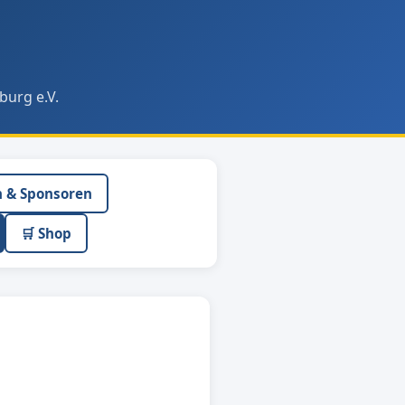
burg e.V.
n & Sponsoren
🛒 Shop