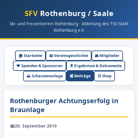
SFV
Rothenburg / Saale
Ski- und Freizeitverein Rothenburg · Abteilung des TSV Stahl
Rothenburg e.V.
🏠 Startseite
📖 Vereinsgeschichte
👥 Mitglieder
❤️ Spenden & Sponsoren
📄 Ergebnisse & Dokumente
⛰ Schanzenanlage
📰 Beiträge
🛒 Shop
Rothenburger Achtungserfolg in
Braunlage
📅
29. September 2019