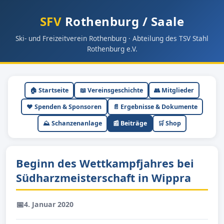
SFV
Rothenburg / Saale
Ski- und Freizeitverein Rothenburg · Abteilung des TSV Stahl
Rothenburg e.V.
🏠 Startseite
📖 Vereinsgeschichte
👥 Mitglieder
❤️ Spenden & Sponsoren
📄 Ergebnisse & Dokumente
⛰ Schanzenanlage
📰 Beiträge
🛒 Shop
Beginn des Wettkampfjahres bei
Südharzmeisterschaft in Wippra
📅
4. Januar 2020