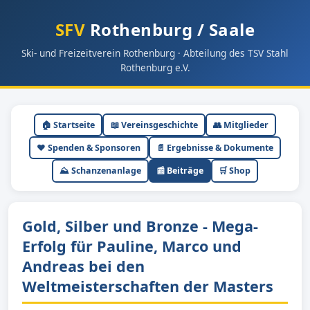
SFV
Rothenburg / Saale
Ski- und Freizeitverein Rothenburg · Abteilung des TSV Stahl
Rothenburg e.V.
🏠 Startseite
📖 Vereinsgeschichte
👥 Mitglieder
❤️ Spenden & Sponsoren
📄 Ergebnisse & Dokumente
⛰ Schanzenanlage
📰 Beiträge
🛒 Shop
Gold, Silber und Bronze - Mega-
Erfolg für Pauline, Marco und
Andreas bei den
Weltmeisterschaften der Masters