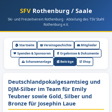
SFV
Rothenburg / Saale
Ski- und Freizeitverein Rothenburg · Abteilung des TSV Stahl
Rothenburg e.V.
🏠 Startseite
📖 Vereinsgeschichte
👥 Mitglieder
❤️ Spenden & Sponsoren
📄 Ergebnisse & Dokumente
⛰ Schanzenanlage
📰 Beiträge
🛒 Shop
Deutschlandpokalgesamtsieg und
DJM-Silber im Team für Emily
Teubner sowie Gold, Silber und
Bronze für Josephin Laue