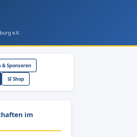
burg e.V.
n & Sponsoren
🛒 Shop
chaften im