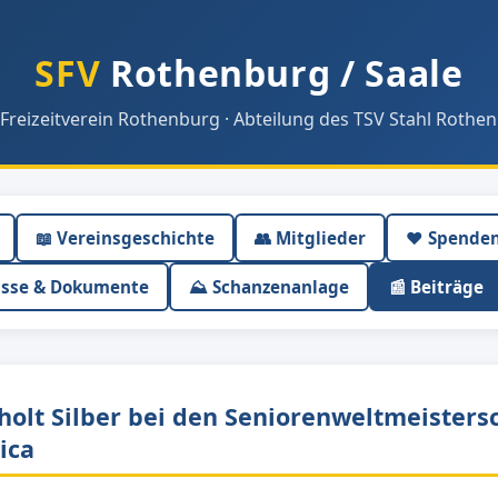
SFV
Rothenburg / Saale
 Freizeitverein Rothenburg · Abteilung des TSV Stahl Rothen
📖 Vereinsgeschichte
👥 Mitglieder
❤️ Spende
isse & Dokumente
⛰ Schanzenanlage
📰 Beiträge
holt Silber bei den Seniorenweltmeisters
ica