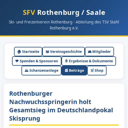
SFV
Rothenburg / Saale
Ski- und Freizeitverein Rothenburg · Abteilung des TSV Stahl
Rothenburg e.V.
🏠 Startseite
📖 Vereinsgeschichte
👥 Mitglieder
❤️ Spenden & Sponsoren
📄 Ergebnisse & Dokumente
⛰ Schanzenanlage
📰 Beiträge
🛒 Shop
Rothenburger
Nachwuchsspringerin holt
Gesamtsieg im Deutschlandpokal
Skisprung