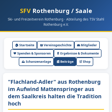
SFV
Rothenburg / Saale
Ski- und Freizeitverein Rothenburg · Abteilung des TSV Stahl
Rothenburg e.V.
🏠 Startseite
📖 Vereinsgeschichte
👥 Mitglieder
❤️ Spenden & Sponsoren
📄 Ergebnisse & Dokumente
⛰ Schanzenanlage
📰 Beiträge
🛒 Shop
"Flachland-Adler" aus Rothenburg
im Aufwind Mattenspringer aus
dem Saalkreis halten die Tradition
hoch