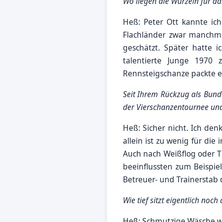
Wo liegen die Wurzeln für da
Heß: Peter Ott kannte ich
Flachländer zwar manchma
geschätzt. Später hatte i
talentierte Junge 1970
Rennsteigschanze packte e
Seit Ihrem Rückzug als Bund
der Vierschanzentournee und 
Heß: Sicher nicht. Ich den
allein ist zu wenig für di
Auch nach Weißflog oder T
beeinflussten zum Beispie
Betreuer- und Trainerstab 
Wie tief sitzt eigentlich no
Heß: Schmutzige Wäsche wa