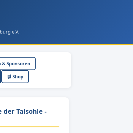
burg e.V.
n & Sponsoren
🛒 Shop
 der Talsohle -