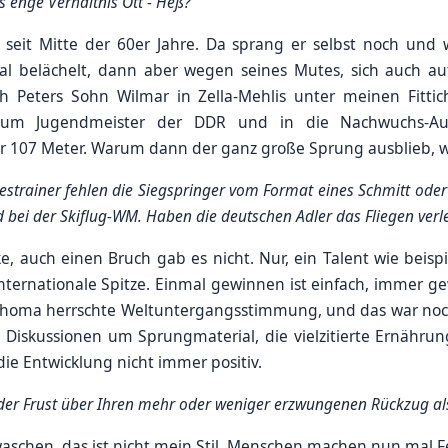
s enge Verhältnis Ott - Heß?
 seit Mitte der 60er Jahre. Da sprang er selbst noch und w
l belächelt, dann aber wegen seines Mutes, sich auch a
ch Peters Sohn Wilmar in Zella-Mehlis unter meinen Fitti
 zum Jugendmeister der DDR und in die Nachwuchs-Au
r 107 Meter. Warum dann der ganz große Sprung ausblieb, we
estrainer fehlen die Siegspringer vom Format eines Schmitt oder
bei der Skiflug-WM. Haben die deutschen Adler das Fliegen verl
ke, auch einen Bruch gab es nicht. Nur, ein Talent wie bei
e internationale Spitze. Einmal gewinnen ist einfach, immer 
homa herrschte Weltuntergangsstimmung, und das war noch 
l Diskussionen um Sprungmaterial, die vielzitierte Ernähr
die Entwicklung nicht immer positiv.
ch der Frust über Ihren mehr oder weniger erzwungenen Rückzug a
schen, das ist nicht mein Stil. Menschen machen nun mal Fe