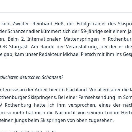
kein Zweiter: Reinhard Heß, der Erfolgstrainer des Skisp
 der Schanzenadler kümmert sich der 59-Jährige seit einem J
. Beim 2. Internationalen Mattenspringen in Rothenbur
Heß Stargast. Am Rande der Veranstaltung, bei der er di
 gab, kam unser Redakteur Michael Pietsch mit ihm ins Ges
ördlichsten deutschen Schanzen?
nteresse an der Arbeit hier im Flachland. Vor allem aber die
Rothenburger Skispringens. Bei einer Fernsehsendung im Som
V Rothenburg hatte ich ihm versprochen, eines der näc
 so mehr hat mich die Nachricht von seinem Tod im Herbst
e seinen Jungs beim Skispringen von oben zugesehen.