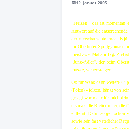
📅
12. Januar 2005
"Freizeit - das ist momentan
Antwort auf die entsprechende
der Vierschanzentournee als jün
im Oberhofer Sportgymnasium d
meist zwei Mal am Tag. Ziel ist
"Jung-Adler", der beim Obers
musste, weiter steigern.
Ob für Wank dann weitere Cup-
(Polen) - folgen, hängt von sei
gesagt war mehr für mich drin
erstmals die Bretter unter, di
entfernt. Dafür sorgen schon 
sowie sein fast väterlicher Rat
- da gibt es noch genug Reser