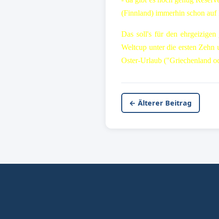
(Finnland) immerhin schon auf 
Das soll's für den ehrgeizig
Weltcup unter die ersten Zehn
Oster-Urlaub ("Griechenland ode
← Älterer Beitrag