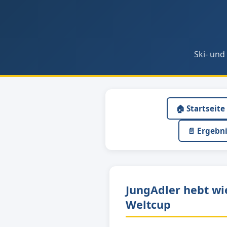
Ski- und
🏠 Startseite
📄 Ergebn
JungAdler hebt wi
Weltcup