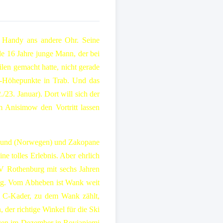
s Handy ans andere Ohr. Seine
e 16 Jahre junge Mann, der bei
ilen gemacht hatte, nicht gerade
on-Höhepunkte in Trab. Und das
/23. Januar). Dort will sich der
 Anisimow den Vortritt lassen
ersund (Norwegen) und Zakopane
ne tolles Erlebnis. Aber ehrlich
FV Rothenburg mit sechs Jahren
ging. Vom Abheben ist Wank weit
en C-Kader, zu dem Wank zählt,
 der richtige Winkel für die Ski
ngen im Dezember in Rovianiemi