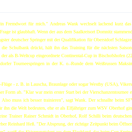
 ein Fremdwort für mich." Andreas Wank wechselt lachend kurz da
 Frage ist glaubhaft. Wenn der aus dem Saalkreisort Domnitz stammend
gster deutscher Springer mit der Qualifikation für Oberstdorf Schlagze
ie Schulbank drückt, hält ihn das Training für die nächsten Sais
 der als B-Weltcup eingeordnete Continental-Cup in Bischofshofen (22.
tdorfer Tourneespringen in der K. o.-Runde dem Weißrussen Maksim
Flüge - z. B. in Lauscha, Braunlage oder sogar Westby (USA), Vik
ner Form ab. "Klar war mein erster Start bei der Vierschanzentournee ei
. Also muss ich besser trainieren", sagt Wank. Der schnallte beim S
e für ihn die Welt bedeuten, ehe er als Elfjähriger zum WSV Oberhof 
seine Trainer Rainer Schmidt in Oberhof, Rolf Schilli beim deutsch
geber Reinhard Heß. "Der Absprung, der richtige Zeitpunkt beim Öffnen,
ven", weiß das Skisprungtalent aus dem Flachland, das beim Cup-Spri