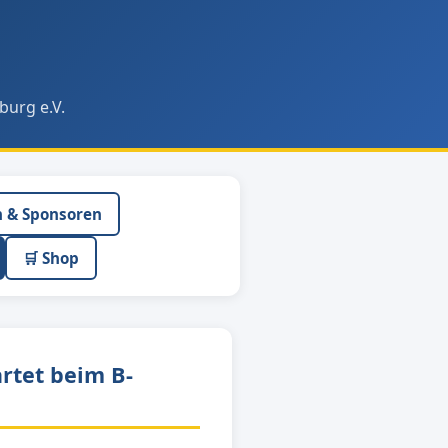
burg e.V.
n & Sponsoren
🛒 Shop
rtet beim B-