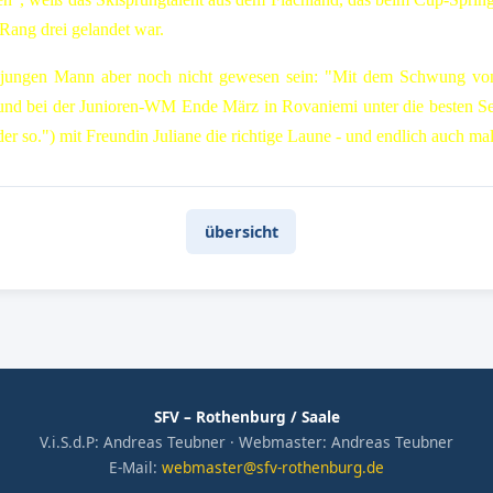
Rang drei gelandet war.
en jungen Mann aber noch nicht gewesen sein: "Mit dem Schwung vo
 und bei der Junioren-WM Ende März in Rovaniemi unter die besten S
r so.") mit Freundin Juliane die richtige Laune - und endlich auch mal
übersicht
SFV – Rothenburg / Saale
V.i.S.d.P: Andreas Teubner · Webmaster: Andreas Teubner
E-Mail:
webmaster@sfv-rothenburg.de