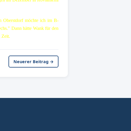
n Oberstdorf möchte ich im B-
echs." Dann hätte Wank für den
 Zeit.
Neuerer Beitrag →