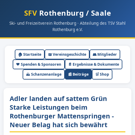
SFV
Rothenburg / Saale
Ski- und Freizeitverein Rothenburg · Abteilung des TSV Stahl
Rothenburg e.V.
🏠 Startseite
📖 Vereinsgeschichte
👥 Mitglieder
❤️ Spenden & Sponsoren
📄 Ergebnisse & Dokumente
⛰ Schanzenanlage
📰 Beiträge
🛒 Shop
Adler landen auf sattem Grün
Starke Leistungen beim
Rothenburger Mattenspringen -
Neuer Belag hat sich bewährt