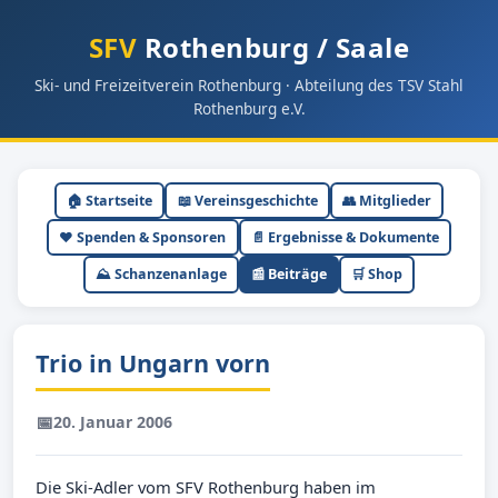
SFV
Rothenburg / Saale
Ski- und Freizeitverein Rothenburg · Abteilung des TSV Stahl
Rothenburg e.V.
🏠 Startseite
📖 Vereinsgeschichte
👥 Mitglieder
❤️ Spenden & Sponsoren
📄 Ergebnisse & Dokumente
⛰ Schanzenanlage
📰 Beiträge
🛒 Shop
Trio in Ungarn vorn
📅
20. Januar 2006
Die Ski-Adler vom SFV Rothenburg haben im