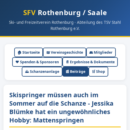
SFV
Rothenburg / Saale
Ski- und Freizeitverein Rothenburg · Abteilung des TSV Stahl
Rothenburg e.V.
🏠 Startseite
📖 Vereinsgeschichte
👥 Mitglieder
❤️ Spenden & Sponsoren
📄 Ergebnisse & Dokumente
⛰ Schanzenanlage
📰 Beiträge
🛒 Shop
Skispringer müssen auch im
Sommer auf die Schanze - Jessika
Blümke hat ein ungewöhnliches
Hobby: Mattenspringen