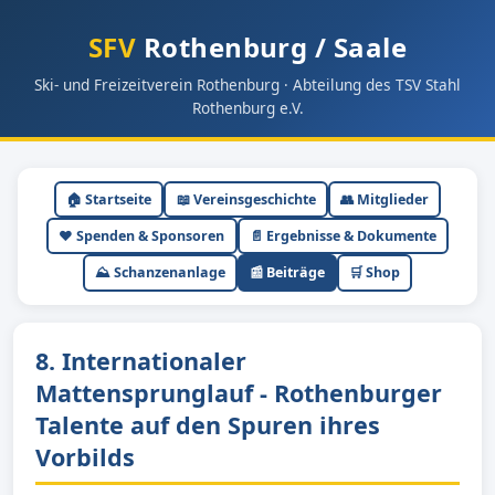
SFV
Rothenburg / Saale
Ski- und Freizeitverein Rothenburg · Abteilung des TSV Stahl
Rothenburg e.V.
🏠 Startseite
📖 Vereinsgeschichte
👥 Mitglieder
❤️ Spenden & Sponsoren
📄 Ergebnisse & Dokumente
⛰ Schanzenanlage
📰 Beiträge
🛒 Shop
8. Internationaler
Mattensprunglauf - Rothenburger
Talente auf den Spuren ihres
Vorbilds