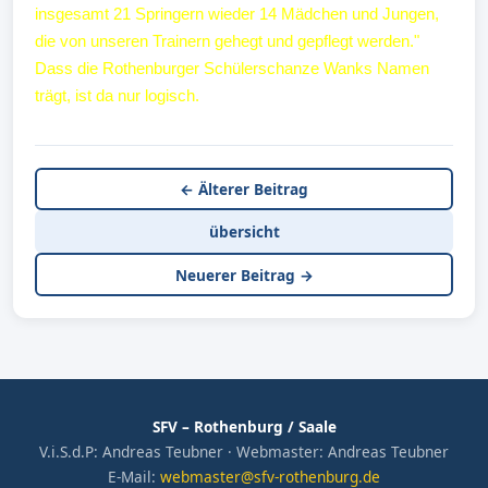
insgesamt 21 Springern wieder 14 Mädchen und Jungen,
die von unseren Trainern gehegt und gepflegt werden."
Dass die Rothenburger Schülerschanze Wanks Namen
trägt, ist da nur logisch.
← Älterer Beitrag
übersicht
Neuerer Beitrag →
SFV – Rothenburg / Saale
V.i.S.d.P: Andreas Teubner · Webmaster: Andreas Teubner
E-Mail:
webmaster@sfv-rothenburg.de