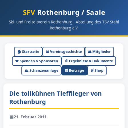
SFV
Rothenburg / Saale
Ski- und Freizeitverein Rothenburg · Abteilung des TSV Stahl
Rothenburg e.V.
🏠 Startseite
📖 Vereinsgeschichte
👥 Mitglieder
❤️ Spenden & Sponsoren
📄 Ergebnisse & Dokumente
⛰ Schanzenanlage
📰 Beiträge
🛒 Shop
Die tollkühnen Tiefflieger von
Rothenburg
📅
21. Februar 2011