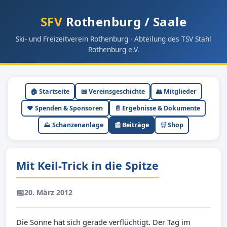
SFV
Rothenburg / Saale
Ski- und Freizeitverein Rothenburg · Abteilung des TSV Stahl
Rothenburg e.V.
🏠 Startseite
📖 Vereinsgeschichte
👥 Mitglieder
❤️ Spenden & Sponsoren
📄 Ergebnisse & Dokumente
⛰ Schanzenanlage
📰 Beiträge
🛒 Shop
Mit Keil-Trick in die Spitze
📅
20. März 2012
Die Sonne hat sich gerade verflüchtigt. Der Tag im